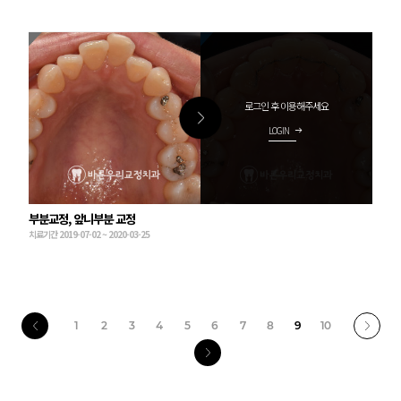
로그인 후 이용해주세요
LOGIN
arrow_right_alt
부분교정, 앞니부분 교정
치료기간 2019-07-02 ~ 2020-03-25
1
2
3
4
5
6
7
8
9
10