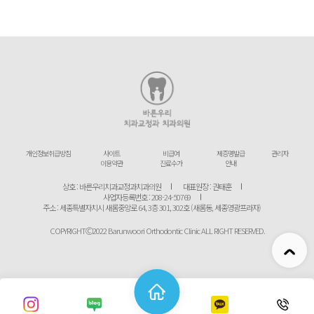
개인정보취급방침
사이트
비급여
제증명발급
관리자
이용약관
진료수가
안내
상호 : 바른우리치과교정과치과의원
대표원장 : 권태훈
사업자등록번호 : 208-24-50769
주소 : 세종특별자치시 새롬중앙로 64, 3층 301, 302호 (새롬동, 세종영광프라자)
COPYRIGHTⒸ2022 Barunwoori Orthodontic Clinic ALL RIGHT RESERVED.