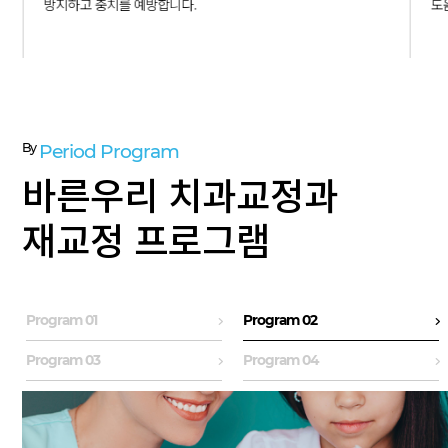
방지하고 충치를 예방합니다.
도
By
Period Program
바른우리 치과교정과
재교정 프로그램
Program 01
Program 02
Program 03
Program 04