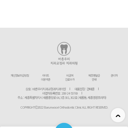
개인정보취급방침
사이트
비급여
제증명발급
관리자
이용약관
진료수가
안내
상호 : 바른우리치과교정과치과의원
대표원장 : 권태훈
사업자등록번호 : 208-24-50769
주소 : 세종특별자치시 새롬중앙로 64, 3층 301, 302호 (새롬동, 세종영광프라자)
COPYRIGHTⒸ2022 Barunwoori Orthodontic Clinic ALL RIGHT RESERVED.